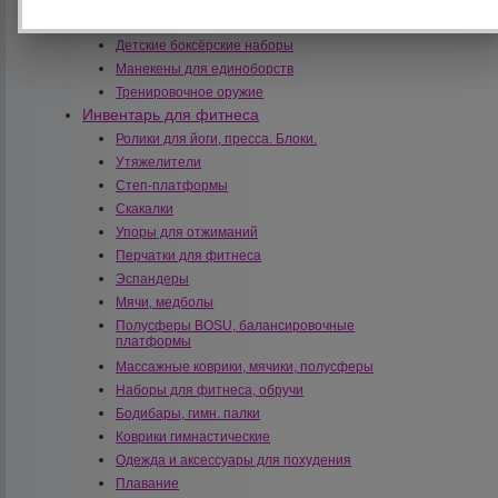
Борцовки, самбовки
Детские боксёрские наборы
Манекены для единоборств
Тренировочное оружие
Инвентарь для фитнеса
Ролики для йоги, пресса. Блоки.
Утяжелители
Степ-платформы
Скакалки
Упоры для отжиманий
Перчатки для фитнеса
Эспандеры
Мячи, медболы
Полусферы BOSU, балансировочные
платформы
Массажные коврики, мячики, полусферы
Наборы для фитнеса, обручи
Бодибары, гимн. палки
Коврики гимнастические
Одежда и аксессуары для похудения
Плавание