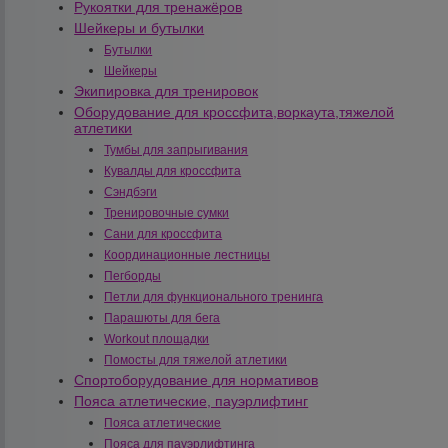
Рукоятки для тренажёров
Шейкеры и бутылки
Бутылки
Шейкеры
Экипировка для тренировок
Оборудование для кроссфита,воркаута,тяжелой
атлетики
Тумбы для запрыгивания
Кувалды для кроссфита
Сэндбэги
Тренировочные сумки
Сани для кроссфита
Координационные лестницы
Пегборды
Петли для функционального тренинга
Парашюты для бега
Workout площадки
Помосты для тяжелой атлетики
Спортоборудование для нормативов
Пояса атлетические, пауэрлифтинг
Пояса атлетические
Пояса для пауэрлифтинга