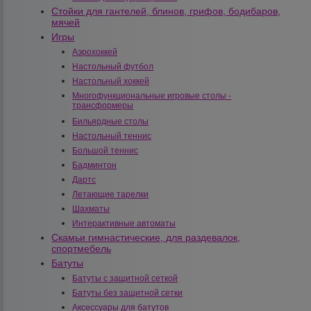
Стойки для гантелей, блинов, грифов, бодибаров,
мячей
Игры
Аэрохоккей
Настольный футбол
Настольный хоккей
Многофункциональные игровые столы -
трансформеры
Бильярдные столы
Настольный теннис
Большой теннис
Бадминтон
Дартс
Летающие тарелки
Шахматы
Интерактивные автоматы
Скамьи гимнастические, для раздевалок,
спортмебель
Батуты
Батуты с защитной сеткой
Батуты без защитной сетки
Аксессуары для батутов