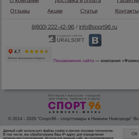
О компании
Доставка и оплата
Гаранти
Отзывы
Акции
Статьи
Контакты
8(800) 222-42-96
/
info@sport96.ru
создание сайтов
URALSOFT
Продвижение сайта
— компания «Форму
Продаж»
Интернет-магазин товаров
для спорта, туризма и отдыха
© 2014 - 2026 “Спорт96 - спорттовары в Нижнем Новгороде” Вс
права защишены /
Оферта
/
Согласие на обработку персональн
данных
Данный сайт использует файлы cookie и прочие похожие технологии.
ОК
В том числе, мы обрабатываем Ваш IP-адрес для определения
региона местоположения. Используя данный сайт, вы подтверждаете