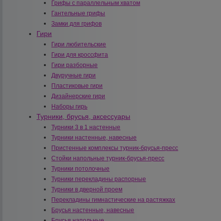
Грифы с параллельным хватом
Гантельные грифы
Замки для грифов
Гири
Гири любительские
Гири для кроссфита
Гири разборные
Двуручные гири
Пластиковые гири
Дизайнерские гири
Наборы гирь
Турники, брусья, аксессуары
Турники 3 в 1 настенные
Турники настенные, навесные
Пристенные комплексы турник-брусья-пресс
Стойки напольные турник-брусья-пресс
Турники потолочные
Турники перекладины распорные
Турники в дверной проем
Перекладины гимнастические на растяжках
Брусья настенные, навесные
Брусья напольные