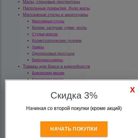
Маты, стеновые протекторы
Напольные покрытия, будо маты
Массажные столы и аксессуары
Массажные столы
Валики, заглушки, сумки, чехлы
Стулья,кресла
Косметологические тележки
Лампы
Одноразовые простыни
Вибромассажёры
Товары для бокса и единоборств
Боксерские мешки
Боксерские груши
Макивары, подушки для единоборств
Скидка 3%
Боксерские перчатки
Перчатки ММА, шингарды
Лапы, ракетки для единоборств
Начиная со второй покупки (кроме акций)
Шлемы для единоборств
Боксерские бинты
Капы
НАЧАТЬ ПОКУПКИ
Экипировка для единоборств
Крепления-подвесы для мешка / груши